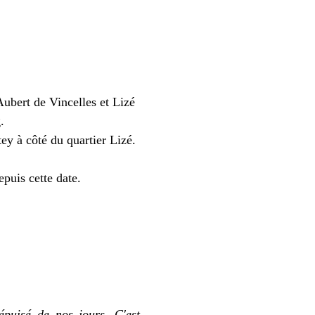
 Aubert de Vincelles et Lizé
.
ey à côté du quartier Lizé.
epuis cette date.
épuisé de nos jours. C'est