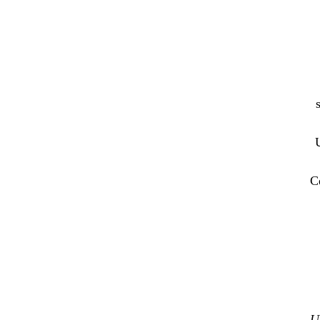
U
C
U