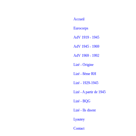
Accueil
Eurocorps
AdV 1919 - 1945
AdV 1945 - 1969
AdV 1969 - 1992
Lizé - Origine
Lizé - 8ème RH
Lizé - 1929-1945
Lizé - A partir de 1945
Lizé - BQG
Lizé - Ils disent
Lyautey
Contact